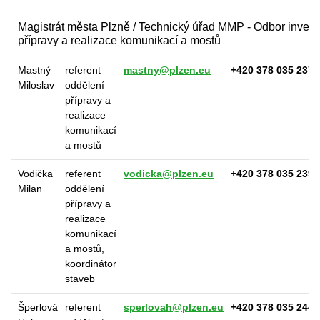
Magistrát města Plzně / Technický úřad MMP - Odbor investi
přípravy a realizace komunikací a mostů
Mastný
referent
mastny@plzen.eu
+420 378 035 237
Miloslav
oddělení
přípravy a
realizace
komunikací
a mostů
Vodička
referent
vodicka@plzen.eu
+420 378 035 239
Milan
oddělení
přípravy a
realizace
komunikací
a mostů,
koordinátor
staveb
Šperlová
referent
sperlovah@plzen.eu
+420 378 035 244