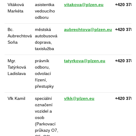
Vitáková
asistentka
vitakova@plzen.eu
+420 378 
Markéta
vedoucího
odboru
Bc.
městská
aubrechtova@plzen.eu
+420 378 
Aubrechtová
autobusová
Soňa
doprava,
taxislužba
Mgr.
právník
tatyrkova@plzen.eu
+420 378 
Tatýrková
odboru,
Ladislava
odvolací
řízení,
přestupky
Vlk Kamil
speciální
vlkk@plzen.eu
+420 378 
označení
vozidel a
osob
(Parkovací
průkazy O7,