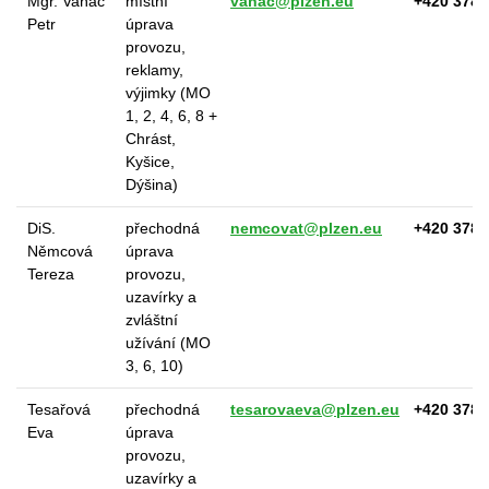
Mgr. Vaňač
místní
vanac@plzen.eu
+420 378 
Petr
úprava
provozu,
reklamy,
výjimky (MO
1, 2, 4, 6, 8 +
Chrást,
Kyšice,
Dýšina)
DiS.
přechodná
nemcovat@plzen.eu
+420 378 
Němcová
úprava
Tereza
provozu,
uzavírky a
zvláštní
užívání (MO
3, 6, 10)
Tesařová
přechodná
tesarovaeva@plzen.eu
+420 378 
Eva
úprava
provozu,
uzavírky a