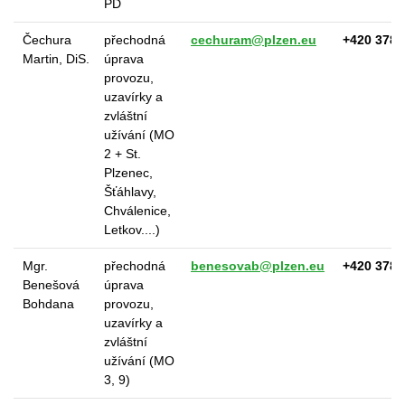
PD
Čechura
přechodná
cechuram@plzen.eu
+420 378 
Martin, DiS.
úprava
provozu,
uzavírky a
zvláštní
užívání (MO
2 + St.
Plzenec,
Šťáhlavy,
Chválenice,
Letkov....)
Mgr.
přechodná
benesovab@plzen.eu
+420 378 
Benešová
úprava
Bohdana
provozu,
uzavírky a
zvláštní
užívání (MO
3, 9)