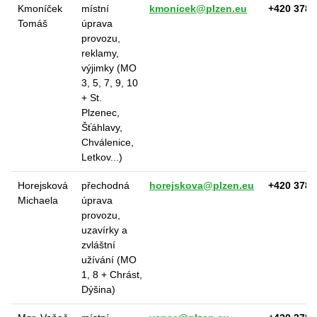
Kmoníček
místní
kmonicek@plzen.eu
+420 378 
Tomáš
úprava
provozu,
reklamy,
výjimky (MO
3, 5, 7, 9, 10
+ St.
Plzenec,
Šťáhlavy,
Chválenice,
Letkov...)
Horejsková
přechodná
horejskova@plzen.eu
+420 378 
Michaela
úprava
provozu,
uzavírky a
zvláštní
užívání (MO
1, 8 + Chrást,
Dýšina)