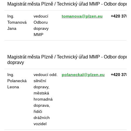
Magistrát města Plzně / Technický úřad MMP - Odbor dopra
Ing.
vedoucí
tomanova@plzen.eu
+420 378 
Tomanová
Odboru
Jana
dopravy
MMP
Magistrát města Plzně / Technický úřad MMP - Odbor dopravy
dopravy
Ing.
vedoucí odd.
polaneckal@plzen.eu
+420 378 
Polanecká
silniční
Leona
dopravy,
městská
hromadná
doprava,
řidiči
drážních
vozidel