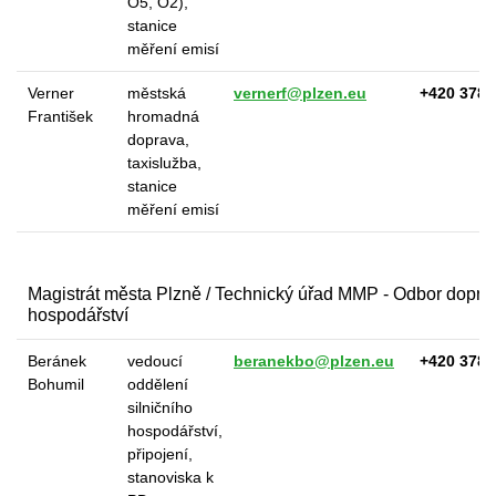
O5, O2),
stanice
měření emisí
Verner
městská
vernerf@plzen.eu
+420 378 
František
hromadná
doprava,
taxislužba,
stanice
měření emisí
Magistrát města Plzně / Technický úřad MMP - Odbor dopravy
hospodářství
Beránek
vedoucí
beranekbo@plzen.eu
+420 378 
Bohumil
oddělení
silničního
hospodářství,
připojení,
stanoviska k