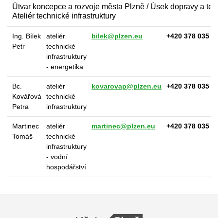
Útvar koncepce a rozvoje města Plzně / Úsek dopravy a techn
Ateliér technické infrastruktury
Ing. Bílek
ateliér
bilek@plzen.eu
+420 378 035 0
Petr
technické
infrastruktury
- energetika
Bc.
ateliér
kovarovap@plzen.eu
+420 378 035 0
Kovářová
technické
Petra
infrastruktury
Martinec
ateliér
martinec@plzen.eu
+420 378 035 0
Tomáš
technické
infrastruktury
- vodní
hospodářství