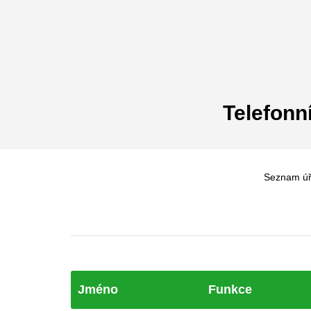
Telefonn
Seznam úř
Jméno
Funkce