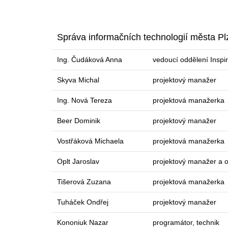
Správa informačních technologií města Plz
Ing. Čudáková Anna
vedoucí oddělení Inspi
Skyva Michal
projektový manažer
Ing. Nová Tereza
projektová manažerka
Beer Dominik
projektový manažer
Vostřáková Michaela
projektová manažerka
Oplt Jaroslav
projektový manažer a 
Tišerová Zuzana
projektová manažerka
Tuháček Ondřej
projektový manažer
Kononiuk Nazar
programátor, technik