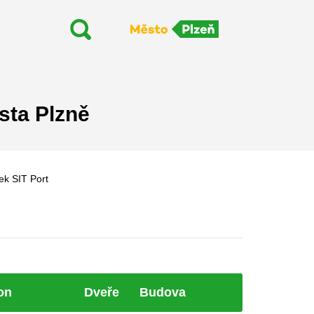
sta Plzně
ek SIT Port
on
Dveře
Budova