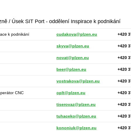
ně / Úsek SIT Port - oddělení Inspirace k podnikání
race k podnikání
cudakova@plzen.eu
+420 3
skyva@plzen.eu
+420 3
novat@plzen.eu
+420 3
beer@plzen.eu
+420 3
vostrakova@plzen.eu
+420 3
operátor CNC
oplt@plzen.eu
+420 3
tiserovaz@plzen.eu
+420 3
tuhaceko@plzen.eu
+420 3
kononiuk@plzen.eu
+420 3