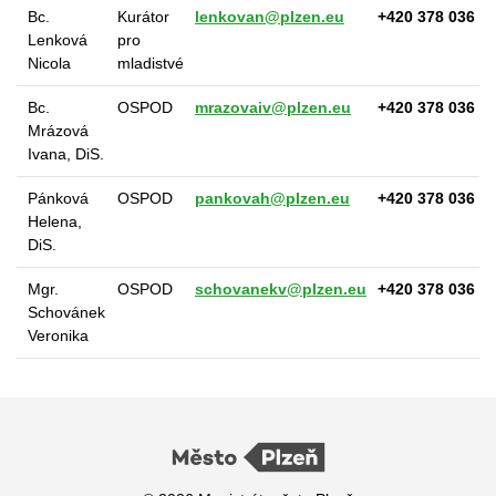
Bc.
Kurátor
lenkovan@plzen.eu
+420 378 036 0
Lenková
pro
Nicola
mladistvé
Bc.
OSPOD
mrazovaiv@plzen.eu
+420 378 036 1
Mrázová
Ivana, DiS.
Pánková
OSPOD
pankovah@plzen.eu
+420 378 036 0
Helena,
DiS.
Mgr.
OSPOD
schovanekv@plzen.eu
+420 378 036 1
Schovánek
Veronika