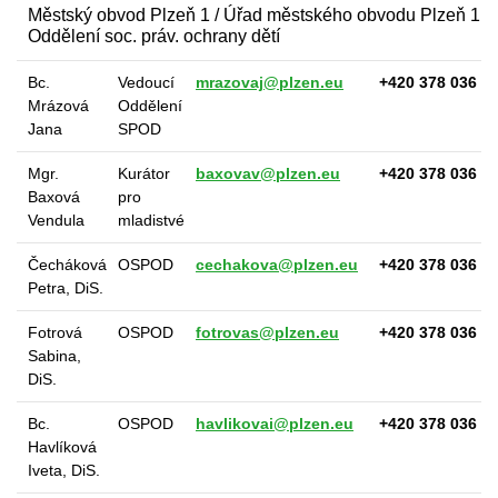
Městský obvod Plzeň 1 / Úřad městského obvodu Plzeň 1 - S
Oddělení soc. práv. ochrany dětí
Bc.
Vedoucí
mrazovaj@plzen.eu
+420 378 036 0
Mrázová
Oddělení
Jana
SPOD
Mgr.
Kurátor
baxovav@plzen.eu
+420 378 036 0
Baxová
pro
Vendula
mladistvé
Čecháková
OSPOD
cechakova@plzen.eu
+420 378 036 1
Petra, DiS.
Fotrová
OSPOD
fotrovas@plzen.eu
+420 378 036 1
Sabina,
DiS.
Bc.
OSPOD
havlikovai@plzen.eu
+420 378 036 0
Havlíková
Iveta, DiS.